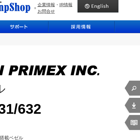
企業情報
・
IR情報
お問合せ
ル
31/632
ー搭載ベゼル