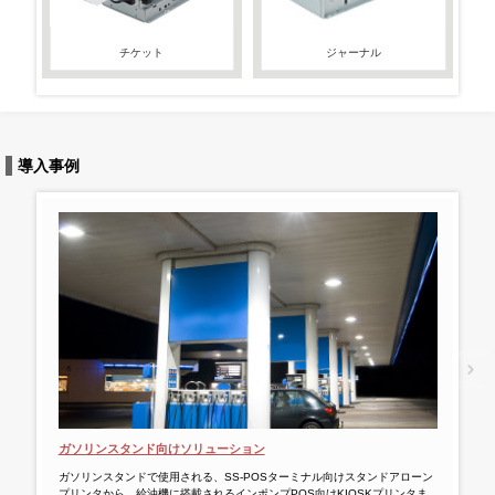
チケット
ジャーナル
導入事例
ガソリンスタンド向けソリューション
タブ
ガソリンスタンドで使用される、SS-POSターミナル向けスタンドアローン
スマ
プリンタから、給油機に搭載されるインポンプPOS向けKIOSKプリンタま
ムへ