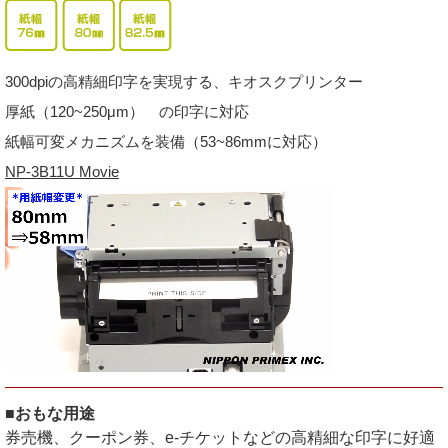
300dpiの高精細印字を実現する、キオスクプリンター
厚紙（120~250μm） の印字に対応
紙幅可変メカニズムを装備（53~86mmに対応）
NP-3B11U Movie
■おもな用途
券売機、クーポン券、e-チケットなどの高精細な印字に好適