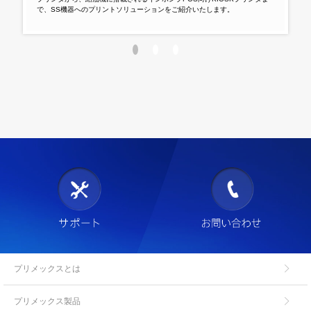
で、SS機器へのプリントソリューションをご紹介いたします。
モバ
プリメックスとは
プリメックス製品