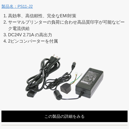
製品名：PS11-J2
高効率、高信頼性、完全なEMI対策
サーマルプリンターの負荷に合わせ高品質印字が可能なピー
ク電流供給
DC24V 2.71A の高出力
2ピンコンバーターを付属
この製品の詳細をみる