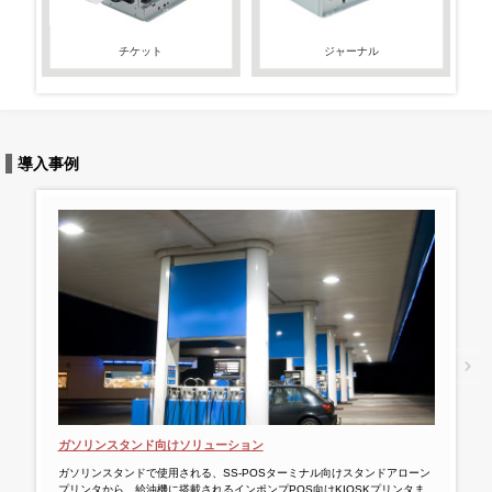
チケット
ジャーナル
導入事例
ガソリンスタンド向けソリューション
タブ
ガソリンスタンドで使用される、SS-POSターミナル向けスタンドアローン
スマ
プリンタから、給油機に搭載されるインポンプPOS向けKIOSKプリンタま
ムへ