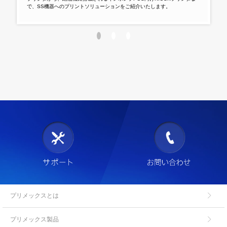
で、SS機器へのプリントソリューションをご紹介いたします。
モバ
プリメックスとは
プリメックス製品