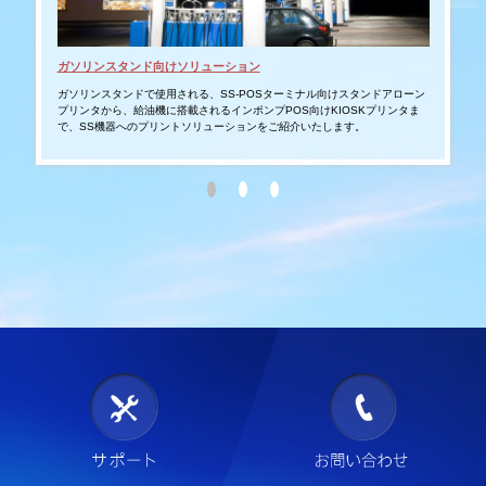
ガソリンスタンド向けソリューション
タブ
ガソリンスタンドで使用される、SS-POSターミナル向けスタンドアローン
スマ
プリンタから、給油機に搭載されるインポンプPOS向けKIOSKプリンタま
ムへ
で、SS機器へのプリントソリューションをご紹介いたします。
モバ