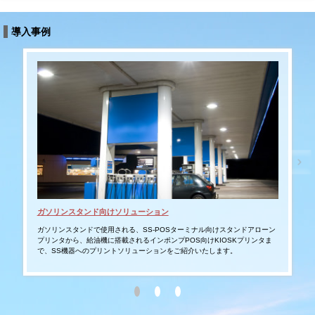
導入事例
ガソリンスタンド向けソリューション
タブ
ガソリンスタンドで使用される、SS-POSターミナル向けスタンドアローン
スマ
プリンタから、給油機に搭載されるインポンプPOS向けKIOSKプリンタま
ムへ
で、SS機器へのプリントソリューションをご紹介いたします。
モバ