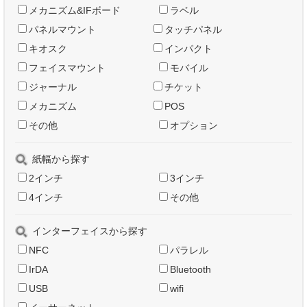
メカニズム&IFボード
ラベル
パネルマウント
タッチパネル
キオスク
インパクト
フェイスマウント
モバイル
ジャーナル
チケット
メカニズム
POS
その他
オプション
紙幅から探す
2インチ
3インチ
4インチ
その他
インターフェイスから探す
NFC
パラレル
IrDA
Bluetooth
USB
wifi