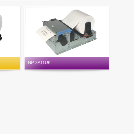
NP-3A11UK