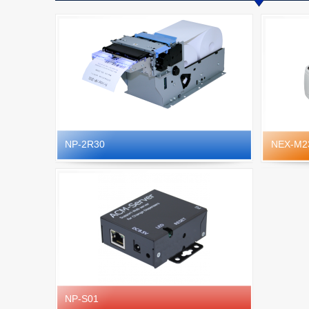
NP-2R30
NEX-M2
NP-S01