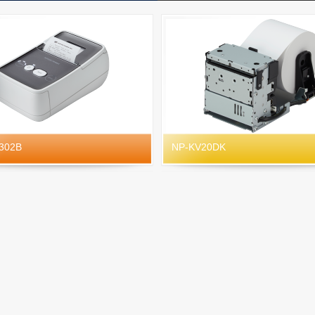
302B
NP-KV20DK