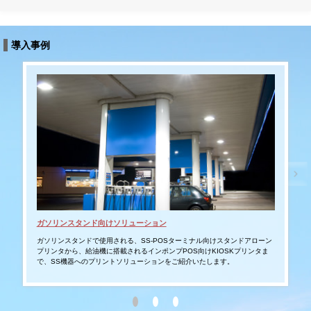
導入事例
ガソリンスタンド向けソリューション
タブ
ガソリンスタンドで使用される、SS-POSターミナル向けスタンドアローン
スマ
プリンタから、給油機に搭載されるインポンプPOS向けKIOSKプリンタま
ムへ
で、SS機器へのプリントソリューションをご紹介いたします。
モバ