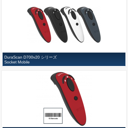
DuraScan D700v20 シリーズ
Socket Mobile