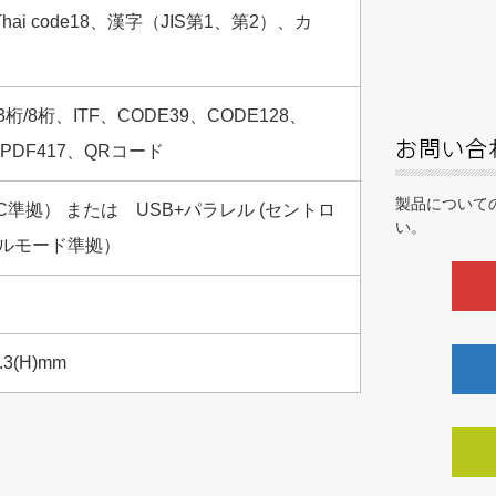
ai code18、漢字（JIS第1、第2）、カ
 13桁/8桁、ITF、CODE39、CODE128、
、PDF417、QRコード
製品について
2C準拠） または USB+パラレル (セントロ
い。
4ニブルモード準拠）
.3(H)mm