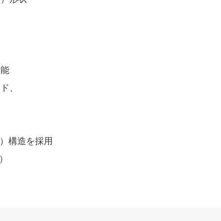
易
可能
ード、
X1）構造を採用
）