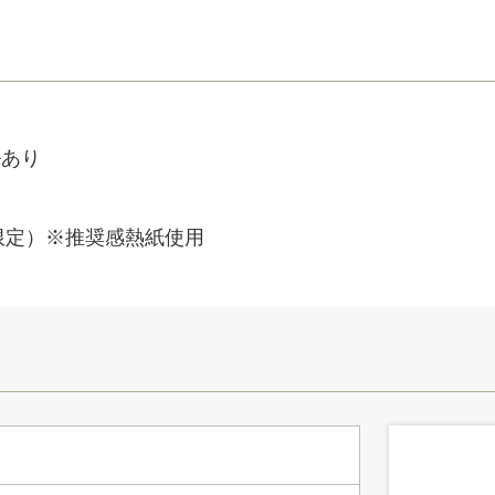
ルあり
ス限定）※推奨感熱紙使用