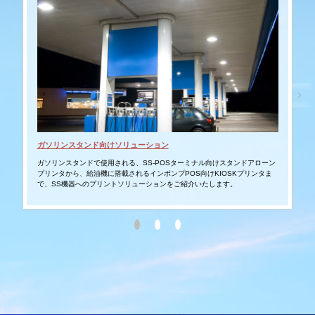
ガソリンスタンド向けソリューション
タブ
ガソリンスタンドで使用される、SS-POSターミナル向けスタンドアローン
スマ
プリンタから、給油機に搭載されるインポンプPOS向けKIOSKプリンタま
ムへ
で、SS機器へのプリントソリューションをご紹介いたします。
モバ